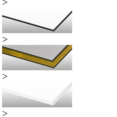
>
Alu-Dibond
>
Butlerfinish
>
Forex
>
Acrylglas XT